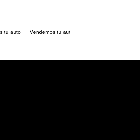
 tu auto
Vendemos tu auto
Servicios Precompra y