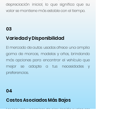
depreciación inicial, lo que significa que su
valor se mantiene más estable con el tiempo.
03
Variedad y Disponibilidad
El mercado de autos usados ofrece una amplia
gama de marcas, modelos y años, brindando
más opciones para encontrar el vehículo que
mejor se adapte a tus necesidades y
preferencias.
04
Costos Asociados Más Bajos
Los seguros y permisos de circulación suelen ser
más económicos para vehículos usados, ya que
estos costos se calculan en función del valor del
automóvil, que es menor en comparación con