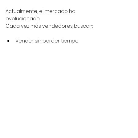
Actualmente, el mercado ha 
evolucionado.
Cada vez más vendedores buscan:
Vender sin perder tiempo
Evitar riesgos
Tener claridad en el proceso
Delegar tareas operativas
Y ahí es donde los servicios que 
gestionan la venta completa 
empiezan a tomar protagonismo.
🚀 Conclusión
Vender un auto hoy no es solo 
publicar y esperar.