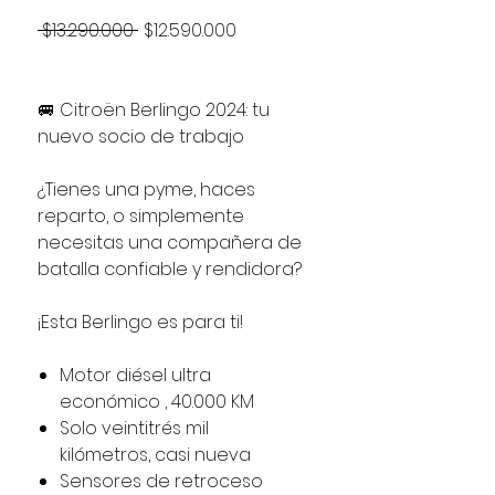
Precio
Precio
 $13.290.000 
$12.590.000
de
oferta
🚐 Citroën Berlingo 2024: tu
nuevo socio de trabajo
¿Tienes una pyme, haces
reparto, o simplemente
necesitas una compañera de
batalla confiable y rendidora?
¡Esta Berlingo es para ti!
Motor diésel ultra
económico , 40.000 KM
Solo veintitrés mil
kilómetros, casi nueva
Sensores de retroceso