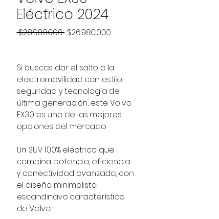
Eléctrico 2024
Precio
Precio
 $28.980.000 
$26.980.000
de
oferta
Si buscas dar el salto a la
electromovilidad con estilo,
seguridad y tecnología de
última generación, este Volvo
EX30 es una de las mejores
opciones del mercado.
Un SUV 100% eléctrico que
combina potencia, eficiencia
y conectividad avanzada, con
el diseño minimalista
escandinavo característico
de Volvo.