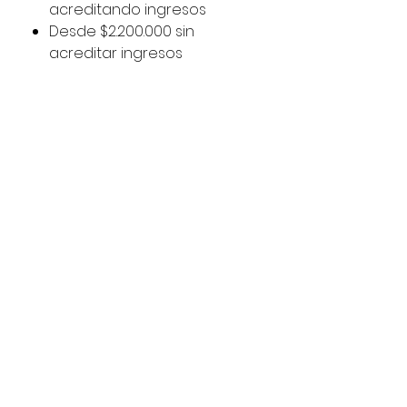
acreditando ingresos
Desde $2.200.000 sin
acreditar ingresos
¿Dónde verlo?
Manquehue Norte 882, piso -1,
Oficina 1, Las Condes.
Más información en
miusado.cl
Aprobación sujeta a
evaluación comercial.
Ideal para quienes buscan
economía, confianza y
conectividad.