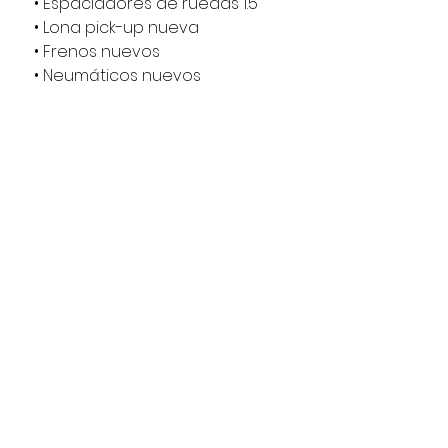
• Espaciadores de ruedas 1.5
• Lona pick-up nueva
• Frenos nuevos
• Neumáticos nuevos
💰 Precio: $35.980.000
🔹 Pie desde $12.000.000 sin
acreditar ingresos
(aplica con excelente
comportamiento comercial y
no tener DICOM)
Una camioneta que destaca
por potencia, tamaño,
presencia y comodidad, ideal
para quienes buscan una
pick-up de alto nivel.