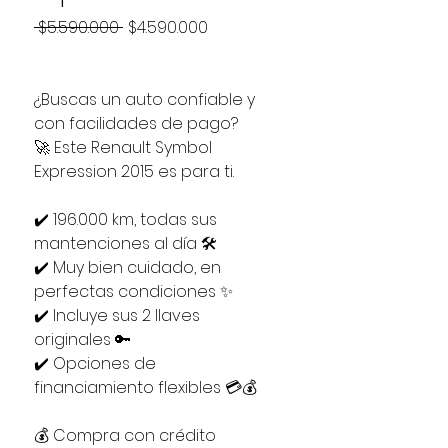
Precio
Precio
 $5.590.000 
$4.590.000
de
oferta
¿Buscas un auto confiable y
con facilidades de pago?
🚀 Este Renault Symbol
Expression 2015 es para ti.
✔️ 196.000 km, todas sus
mantenciones al día 🛠️
✔️ Muy bien cuidado, en
perfectas condiciones ✨
✔️ Incluye sus 2 llaves
originales 🔑
✔️ Opciones de
financiamiento flexibles 💳💰
💰 Compra con crédito