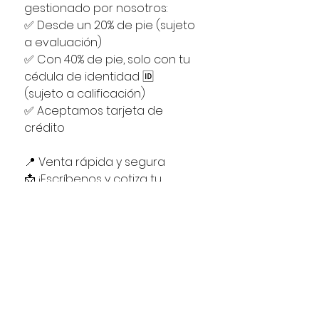
gestionado por nosotros:
✅ Desde un 20% de pie (sujeto
a evaluación)
✅ Con 40% de pie, solo con tu
cédula de identidad 🆔
(sujeto a calificación)
✅ Aceptamos tarjeta de
crédito
📍 Venta rápida y segura
📩 ¡Escríbenos y cotiza tu
financiamiento hoy! 🚀
#RenaultSymbol
#AutosUsados
#VentaDeAutos #MiusadoCL
#CompraConCrédito
#Oportunidad #RenaultChile