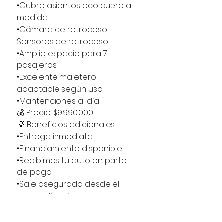
•Cubre asientos eco cuero a
medida
•Cámara de retroceso +
Sensores de retroceso
•Amplio espacio para 7
pasajeros
•Excelente maletero
adaptable según uso
•Mantenciones al día
💰 Precio: $9.990.000
💡 Beneficios adicionales:
•Entrega inmediata
•Financiamiento disponible
•Recibimos tu auto en parte
de pago
•Sale asegurada desde el
primer día 🚗✨
La Suzuki Ertiga GL 2019 es la
mezcla perfecta entre